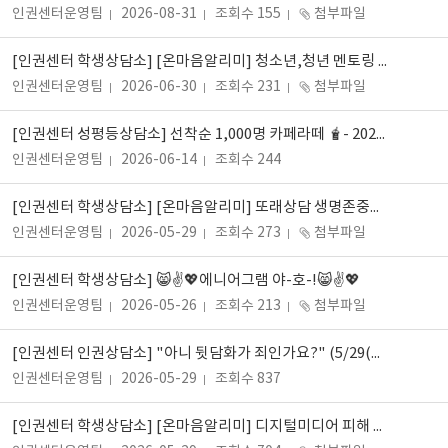
인권센터운영팀
2026-08-31
조회수 155
첨부파일
[인권센터 학생상담소] [온마음알리미] 청소년,청년 멘토링 '우리의 바이브' 대학생 멘토 모집 안내_영통청소년청년센터
인권센터운영팀
2026-06-30
조회수 231
첨부파일
[인권센터 성평등상담소] 선착순 1,000명 카페라떼 🧋- 2026 성평등상담소 실태조사
인권센터운영팀
2026-06-14
조회수 244
[인권센터 학생상담소] [온마음알리미] 또래상담 생명존중단 참가자 모집 안내_경기도청소년상담복지센터
인권센터운영팀
2026-05-29
조회수 273
첨부파일
[인권센터 학생상담소] 😸✌️💖에니어그램 야-호-!😸✌️💖
인권센터운영팀
2026-05-26
조회수 213
첨부파일
[인권센터 인권상담소] "아니 뒷담화가 죄인가요?" (5/29(금) 15:00)
인권센터운영팀
2026-05-29
조회수 837
[인권센터 학생상담소] [온마음알리미] 디지털미디어 피해 청소년 회복 지원사업 '나! ON 캠프 멘토 모집'_경기도청소년상담복지센터