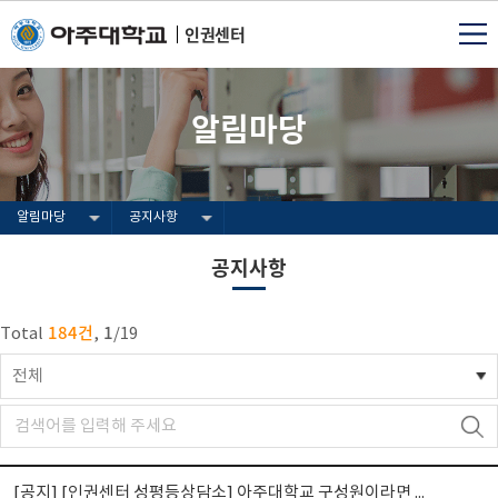
인권센터
알림마당
알림마당
공지사항
공지사항
184건
1
Total
,
/
19
전체
[공지]
[인권센터 성평등상담소] 아주대학교 구성원이라면 ⭐연 1회 필수⭐ 법정필수교육 수강 안내