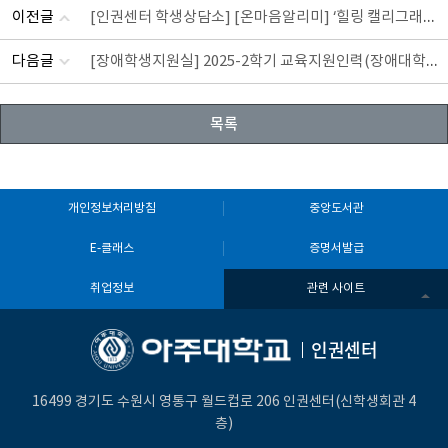
[인권센터 학생상담소] [온마음알리미] ‘힐링 캘리그래피 테라피’ 참가 신청 안내_수원시청년지원센터
이전글
[장애학생지원실] 2025-2학기 교육지원인력(장애대학생 봉사유형) 모집_4차(~8.24)
다음글
목록
개인정보처리방침
중앙도서관
E-클래스
증명서발급
취업정보
관련 사이트
인권센터
16499 경기도 수원시 영통구 월드컵로 206 인권센터(신학생회관 4
층)